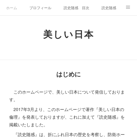
ホーム
プロフィール
読史随感 目次
読史随感
美しい日本の倫理 目次
第一章 日本人の美の倫理
美しい日本
第二章 神道と美意識
第三章 武士道における美意識
第四章 すばらしい日本の美の倫理
はじめに
このホームページで、美しい日本について発信しておりま
す。
2017年3月より、このホームページで著作『美しい日本の
倫理』を発表しておりますが、これに加えて『読史随感』を
掲載いたしました。
『読史随感』は、折にふれ日本の歴史を考察し、防衛ホー